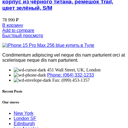
корпус из чёрного титана, ремешок Trail,
цвет зелёный, S/M
78 990
₽
В корзину
Add to compare
Быстрый просмотр
Condimentum adipiscing vel neque dis nam parturient orci at
scelerisque neque dis nam parturient.
451 Wall Street, UK, London
Phone: (064) 332-1233
Fax: (099) 453-1357
Recent Posts
Our stores
New York
London SF
Edinburgh