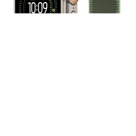
Apple Watch Ultra 3 GPS + Cellular, 49 мм, корпус из
натурального титана, ремешок Trail, цвет зелёный,
M/L
78 990
₽
Количество товара Apple Watch Ultra 3 GPS + Cellular, 49
мм, корпус из натурального титана, ремешок Trail, цвет
зелёный, M/L
В корзину