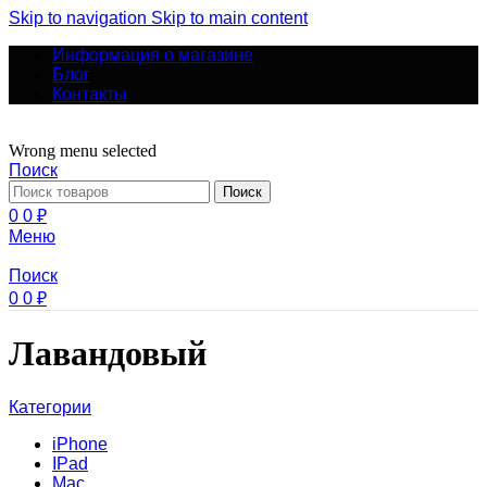
Skip to navigation
Skip to main content
Информация о магазине
Блог
Контакты
Wrong menu selected
Поиск
Поиск
0
0
₽
Меню
Поиск
0
0
₽
Лавандовый
Категории
iPhone
IPad
Mac