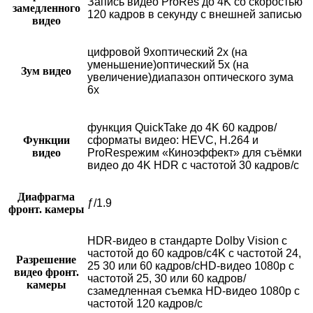
Запись видео ProRes до 4K со скоростью
замедленного
120 кадров в секунду с внешней записью
видео
цифровой 9хоптический 2x (на
уменьшение)оптический 5x (на
Зум видео
увеличение)диапазон оптического зума
6x
функция QuickTake до 4K 60 кадров/
Функции
сформаты видео: HEVC, H.264 и
видео
ProResрежим «Киноэффект» для съёмки
видео до 4K HDR с частотой 30 кадров/с
Диафрагма
ƒ/1.9
фронт. камеры
HDR‑видео в стандарте Dolby Vision с
частотой до 60 кадров/с4K с частотой 24,
Разрешение
25 30 или 60 кадров/сHD-видео 1080p с
видео фронт.
частотой 25, 30 или 60 кадров/
камеры
сзамедленная съемка HD-видео 1080p с
частотой 120 кадров/с