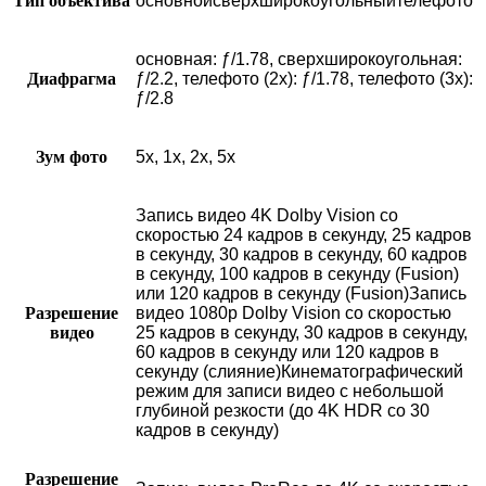
Тип объектива
основнойсверхширокоугольныйтелефото
основная: ƒ/1.78, сверхшироко­угольная:
Диафрагма
ƒ/2.2, телефото (2x): ƒ/1.78, телефото (3x):
ƒ/2.8
Зум фото
5x, 1x, 2x, 5x
Запись видео 4K Dolby Vision со
скоростью 24 кадров в секунду, 25 кадров
в секунду, 30 кадров в секунду, 60 кадров
в секунду, 100 кадров в секунду (Fusion)
или 120 кадров в секунду (Fusion)Запись
Разрешение
видео 1080p Dolby Vision со скоростью
видео
25 кадров в секунду, 30 кадров в секунду,
60 кадров в секунду или 120 кадров в
секунду (слияние)Кинематографический
режим для записи видео с небольшой
глубиной резкости (до 4K HDR со 30
кадров в секунду)
Разрешение