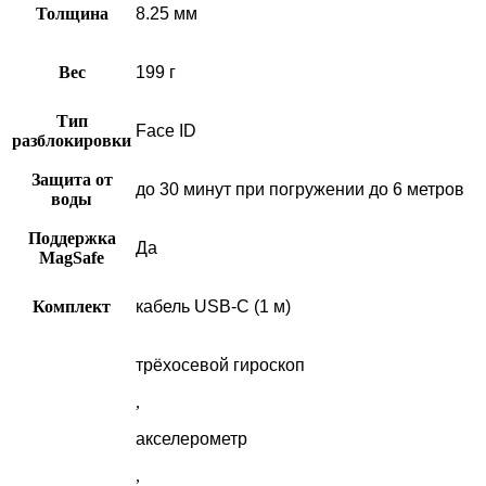
Толщина
8.25 мм
Вес
199 г
Тип
Face ID
разблокировки
Защита от
до 30 минут при погружении до 6 метров
воды
Поддержка
Да
MagSafe
Комплект
кабель USB-С (1 м)
трёхосевой гироскоп
,
акселерометр
,