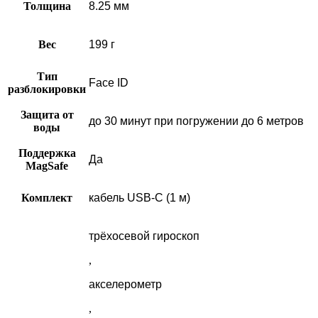
Толщина
8.25 мм
Вес
199 г
Тип
Face ID
разблокировки
Защита от
до 30 минут при погружении до 6 метров
воды
Поддержка
Да
MagSafe
Комплект
кабель USB-С (1 м)
трёхосевой гироскоп
,
акселерометр
,