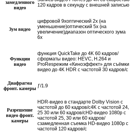
замедленного
120 кадров в секунду с внешней записью
видео
цифровой 9хоптический 2x (на
уменьшение)оптический 5x (на
Зум видео
увеличение)диапазон оптического зума
6x
функция QuickTake до 4K 60 кадров/
Функции
сформаты видео: HEVC, H.264 и
видео
ProResрежим «Киноэффект» для съёмки
видео до 4K HDR с частотой 30 кадров/с
Диафрагма
ƒ/1.9
фронт. камеры
HDR‑видео в стандарте Dolby Vision с
частотой до 60 кадров/с4K с частотой 24,
Разрешение
25 30 или 60 кадров/сHD-видео 1080p с
видео фронт.
частотой 25, 30 или 60 кадров/
камеры
сзамедленная съемка HD-видео 1080p с
частотой 120 кадров/с