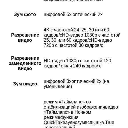
Зум фото
цифровой 5x оптический 2x
4K с частотой 24, 25, 30 или 60
Разрешение
кадров/сHD-видео 1080p с частотой
видео
25, 30 или 60 кадров/сHD-видео
720p с частотой 30 кадров/с
Разрешение
HD-видео 1080р c частотой 120
замедленного
кадров/ с или 240 кадров/ с
видео
цифровой 3хоптический 2x (на
Зум видео
уменьшение)
режим «Таймлапс» со
стабилизацией изображениявидео
«Таймлапс» в Ночном
режимефункция
QuickTakeаудиозумвспышка True
Toneследящий