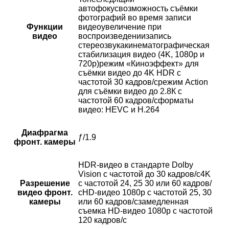
автофокусвозможность съёмки
фотографий во время записи
Функции
видеоувеличение при
видео
воспроизведениизапись
стереозвукакинематографическая
стабилизация видео (4K, 1080p и
720p)режим «Киноэффект» для
съёмки видео до 4K HDR с
частотой 30 кадров/срежим Action
для съёмки видео до 2.8К с
частотой 60 кадров/сформаты
видео: HEVC и H.264
Диафрагма
ƒ/1.9
фронт. камеры
HDR‑видео в стандарте Dolby
Vision с частотой до 30 кадров/с4K
Разрешение
с частотой 24, 25 30 или 60 кадров/
видео фронт.
сHD-видео 1080p с частотой 25, 30
камеры
или 60 кадров/сзамедленная
съемка HD-видео 1080p с частотой
120 кадров/с