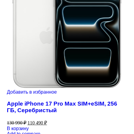
Добавить в избранное
Apple iPhone 17 Pro Max SIM+eSIM, 256
ГБ, Серебристый
130 990
₽
110 490
₽
В корзину
Add to compare