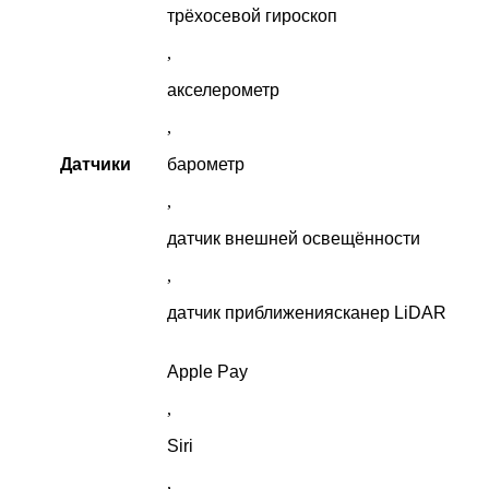
трёхосевой гироскоп
,
акселерометр
,
Датчики
барометр
,
датчик внешней освещённости
,
датчик приближениясканер LiDAR
Apple Pay
,
Siri
,