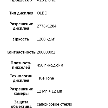
Процессор
A15 Bionic
Тип дисплея
OLED
Разрешение
2778×1284
дисплея
Яркость
1200 кд/м²
Контрастность
2000000:1
Плотность
458 пикс/дюйм
пикселей
Технологии
True Tone
дисплея
Разрешение
12 Мп + 12 Мп
камеры
Защита
сапфировое стекло
объектива