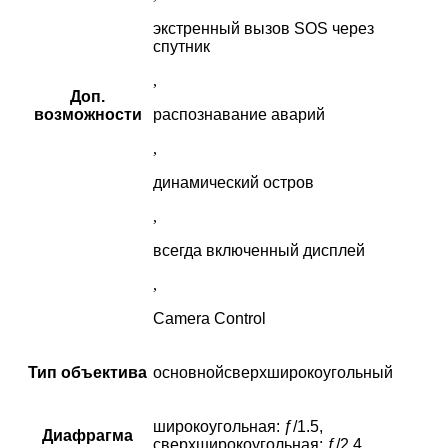
экстренный вызов SOS через
спутник
,
Доп.
возможности
распознавание аварий
,
динамический остров
,
всегда включенный дисплей
,
Camera Control
Тип объектива
основнойсверхширокоугольный
широкоугольная: ƒ/1.5,
Диафрагма
сверхшироко­угольная: ƒ/2.4