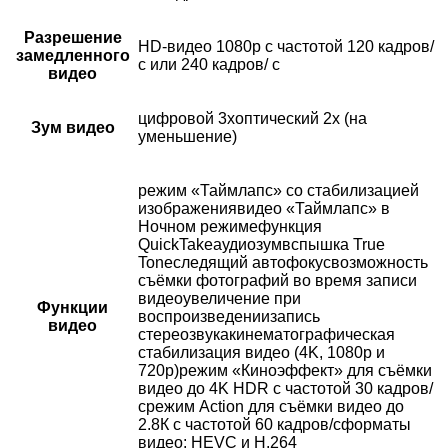
Разрешение
HD-видео 1080р c частотой 120 кадров/
замедленного
с или 240 кадров/ с
видео
цифровой 3хоптический 2x (на
Зум видео
уменьшение)
режим «Таймлапс» со стабилизацией
изображениявидео «Таймлапс» в
Ночном режимефункция
QuickTakeаудиозумвспышка True
Toneследящий автофокусвозможность
съёмки фотографий во время записи
видеоувеличение при
Функции
воспроизведениизапись
видео
стереозвукакинематографическая
стабилизация видео (4K, 1080p и
720p)режим «Киноэффект» для съёмки
видео до 4K HDR с частотой 30 кадров/
срежим Action для съёмки видео до
2.8К с частотой 60 кадров/сформаты
видео: HEVC и H.264