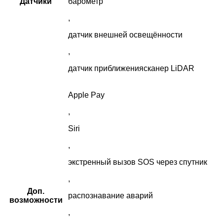
Датчики
барометр
,
датчик внешней освещённости
,
датчик приближениясканер LiDAR
Apple Pay
,
Siri
,
экстренный вызов SOS через спутник
,
Доп.
распознавание аварий
возможности
,