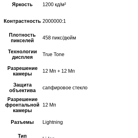
Яркость
1200 кд/м²
Контрастность
2000000:1
Плотность
458 пикс/дюйм
пикселей
Технологии
True Tone
дисплея
Разрешение
12 Мп + 12 Мп
камеры
Защита
сапфировое стекло
объектива
Разрешение
фронтальной
12 Мп
камеры
Разъемы
Lightning
Тип