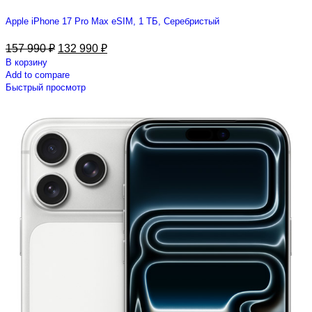
Apple iPhone 17 Pro Max eSIM, 1 ТБ, Серебристый
157 990
₽
132 990
₽
В корзину
Add to compare
Быстрый просмотр