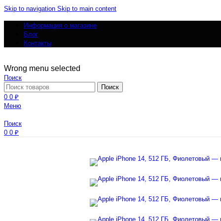
Skip to navigation
Skip to main content
Информация о магазине
Блог
Контакты
Wrong menu selected
Поиск
Поиск
0
0
₽
Меню
Поиск
0
0
₽