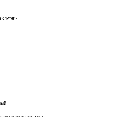
 спутник
ный