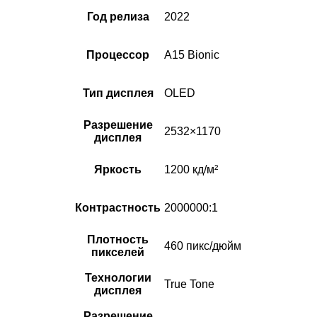
Год релиза
2022
Процессор
A15 Bionic
Тип дисплея
OLED
Разрешение
2532×1170
дисплея
Яркость
1200 кд/м²
Контрастность
2000000:1
Плотность
460 пикс/дюйм
пикселей
Технологии
True Tone
дисплея
Разрешение