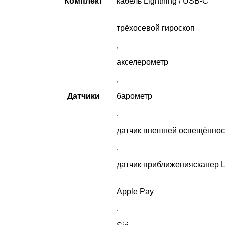
Комплект
кабель Lightning / USB-C
трёхосевой гироскоп
,
акселерометр
,
Датчики
барометр
,
датчик внешней освещённос
,
датчик приближениясканер 
Apple Pay
,