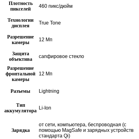
Плотность
460 пикс/дюйм
пикселей
Технологии
True Tone
дисплея
Разрешение
12 Мп
камеры
Защита
сапфировое стекло
объектива
Разрешение
фронтальной
12 Мп
камеры
Разъемы
Lightning
Тип
Li-Ion
аккумулятора
от сети, компьютера, беспроводная (с
Зарядка
помощью MagSafe и зарядных устройств
стандарта Qi)