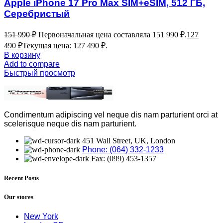
Apple iPhone 17 Pro Max SIM+eSIM, 512 ГБ,
Серебристый
151 990
₽
Первоначальная цена составляла 151 990 ₽.
127
490
₽
Текущая цена: 127 490 ₽.
В корзину
Add to compare
Быстрый просмотр
Condimentum adipiscing vel neque dis nam parturient orci at
scelerisque neque dis nam parturient.
451 Wall Street, UK, London
Phone: (064) 332-1233
Fax: (099) 453-1357
Recent Posts
Our stores
New York