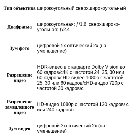
Тип объектива
широкоугольный сверхширокоугольный
широкоугольная: ƒ/1.6, сверхшироко­
Диафрагма
угольная: ƒ/2.4
цифровой 5x оптический 2x (на
Зум фото
уменьшение)
HDR‑видео в стандарте Dolby Vision до
60 кадров/с4K с частотой 24, 25, 30 или
Разрешение
60 кадров/сHD-видео 1080p с частотой
видео
25, 30 или 60 кадров/сHD-видео 720p с
частотой 30 кадров/с
Разрешение
HD-видео 1080р c частотой 120 кадров/ с
замедленного
или 240 кадров/ с
видео
цифровой 3хоптический 2x (на
Зум видео
уменьшение)