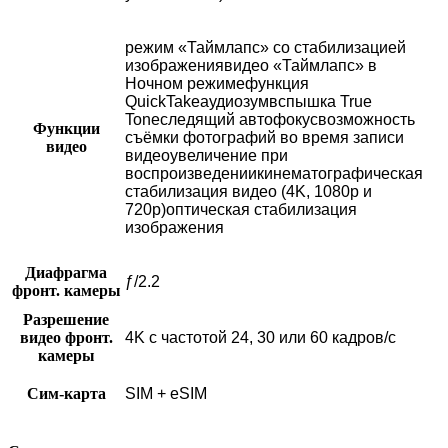
режим «Таймлапс» со стабилизацией
изображениявидео «Таймлапс» в
Ночном режимефункция
QuickTakeаудиозумвспышка True
Toneследящий автофокусвозможность
Функции
съёмки фотографий во время записи
видео
видеоувеличение при
воспроизведениикинематографическая
стабилизация видео (4K, 1080p и
720p)оптическая стабилизация
изображения
Диафрагма
ƒ/2.2
фронт. камеры
Разрешение
видео фронт.
4K с частотой 24, 30 или 60 кадров/с
камеры
Сим-карта
SIM + eSIM