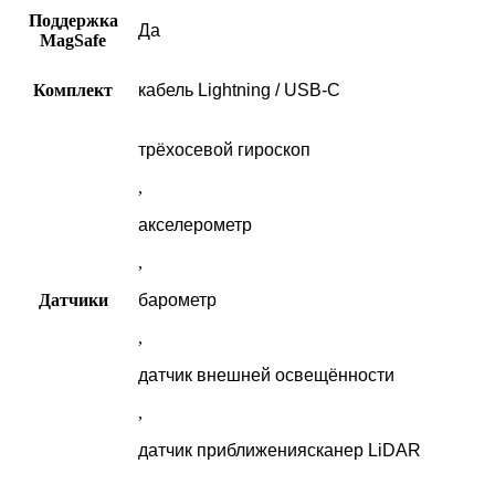
Поддержка
Да
MagSafe
Комплект
кабель Lightning / USB-C
трёхосевой гироскоп
,
акселерометр
,
Датчики
барометр
,
датчик внешней освещённости
,
датчик приближениясканер LiDAR