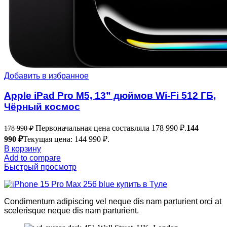
Добавить в избранное
Apple iPad Pro M5, 13” дюймов Wi-Fi 512 ГБ,
Чёрный космос
Первоначальная цена составляла 178 990 ₽.
144
178 990
₽
990
₽
Текущая цена: 144 990 ₽.
В корзину
Add to compare
Быстрый просмотр
Condimentum adipiscing vel neque dis nam parturient orci at
scelerisque neque dis nam parturient.