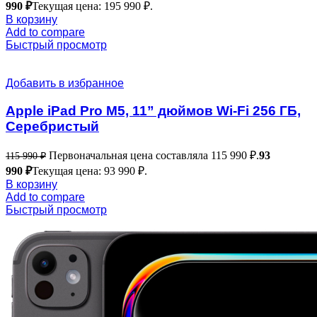
990
₽
Текущая цена: 195 990 ₽.
В корзину
Add to compare
Быстрый просмотр
Добавить в избранное
Apple iPad Pro M5, 11” дюймов Wi-Fi 256 ГБ,
Серебристый
Первоначальная цена составляла 115 990 ₽.
93
115 990
₽
990
₽
Текущая цена: 93 990 ₽.
В корзину
Add to compare
Быстрый просмотр