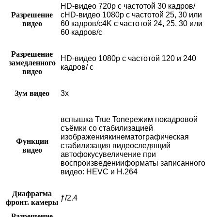
HD-видео 720p с частотой 30 кадров/
Разрешение
сHD-видео 1080p с частотой 25, 30 или
видео
60 кадров/с4K с частотой 24, 25, 30 или
60 кадров/с
Разрешение
HD-видео 1080р с частотой 120 и 240
замедленного
кадров/ с
видео
Зум видео
3x
вспышка True Toneрежим покадровой
съёмки со стабилизацией
изображениякинематографическая
Функции
стабилизация видеоследящий
видео
автофокусувеличение при
воспроизведенииформаты записанного
видео: HEVC и H.264
Диафрагма
ƒ/2.4
фронт. камеры
Разрешение