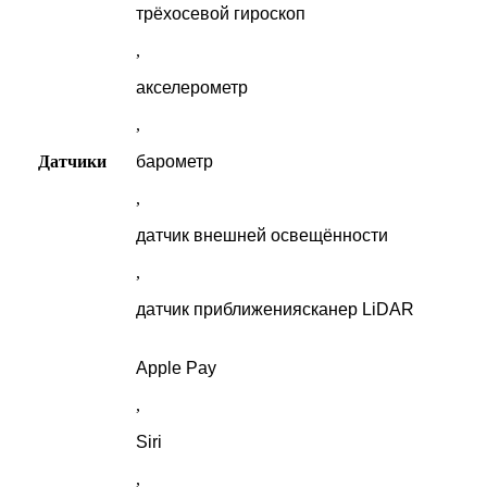
трёхосевой гироскоп
,
акселерометр
,
Датчики
барометр
,
датчик внешней освещённости
,
датчик приближениясканер LiDAR
Apple Pay
,
Siri
,