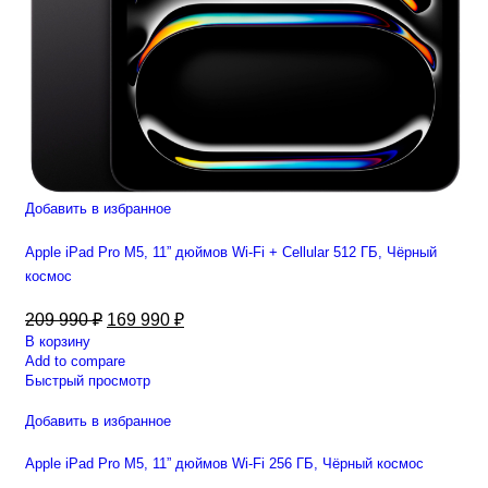
Добавить в избранное
Apple iPad Pro M5, 11” дюймов Wi-Fi + Cellular 512 ГБ, Чёрный
космос
209 990
₽
169 990
₽
В корзину
Add to compare
Быстрый просмотр
Добавить в избранное
Apple iPad Pro M5, 11” дюймов Wi-Fi 256 ГБ, Чёрный космос