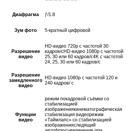
Диафрагма
ƒ/1.8
Зум фото
5-кратный цифровой
HD-видео 720p с частотой 30
Разрешение
кадров/сHD-видео 1080p с частотой
видео
25, 30 или 60 кадров/с4K с частотой
24, 25, 30 или 60 кадров/с
Разрешение
HD-видео 1080р с частотой 120 и
замедленного
240 кадров/ с
видео
режим покадровой съёмки со
стабилизацией
изображениякинематографическая
Функции
стабилизация видеорежим
видео
«Таймлапс» со стабили­зацией
изображенияследящий
автофокусувеличение при