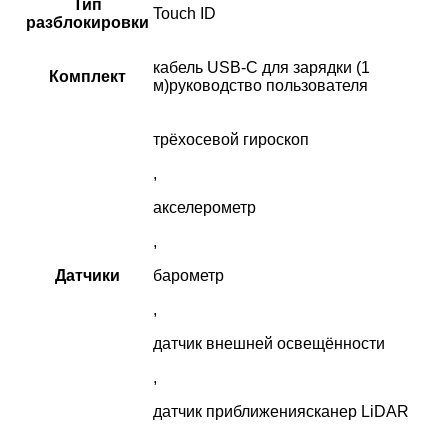
Тип
Touch ID
разблокировки
кабель USB‑C для зарядки (1
Комплект
м)руководство пользователя
трёхосевой гироскоп
,
акселерометр
,
Датчики
барометр
,
датчик внешней освещённости
,
датчик приближениясканер LiDAR