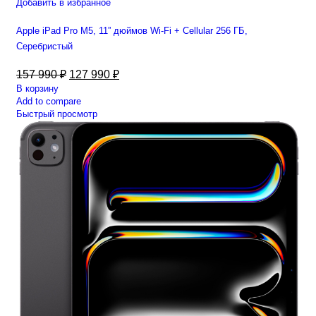
Добавить в избранное
Apple iPad Pro M5, 11” дюймов Wi-Fi + Cellular 256 ГБ,
Серебристый
157 990
₽
127 990
₽
В корзину
Add to compare
Быстрый просмотр