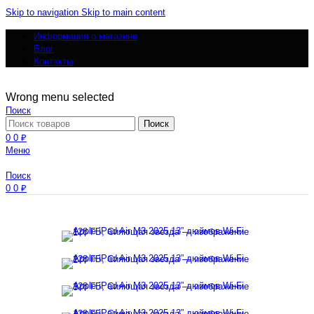
Skip to navigation
Skip to main content
Информация о магазине
Блог
Контакты
Wrong menu selected
Поиск
Поиск
0
0
₽
Меню
Поиск
0
0
₽