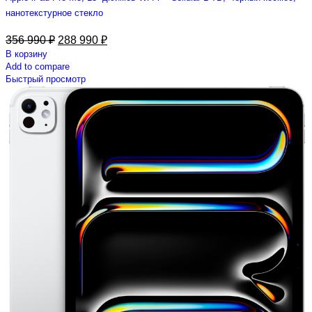
нанотекстурное стекло
356 990
₽
288 990
₽
В корзину
Add to compare
Быстрый просмотр