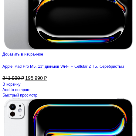
Добавить в избранное
Apple iPad Pro M5, 13” дюймов Wi-Fi + Cellular 2 ТБ, Серебристый
241 990
₽
195 990
₽
В корзину
Add to compare
Быстрый просмотр