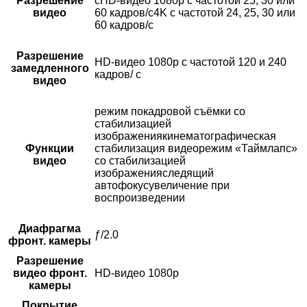
Разрешение
сHD-видео 1080p с частотой 25, 30 или
видео
60 кадров/с4K с частотой 24, 25, 30 или
60 кадров/с
Разрешение
HD-видео 1080р с частотой 120 и 240
замедленного
кадров/ с
видео
режим покадровой съёмки со
стабилизацией
изображениякинематографическая
Функции
стабилизация видеорежим «Таймлапс»
видео
со стабили­зацией
изображенияследящий
автофокусувеличение при
воспроизведении
Диафрагма
ƒ/2.0
фронт. камеры
Разрешение
видео фронт.
HD-видео 1080p
камеры
Покрытие