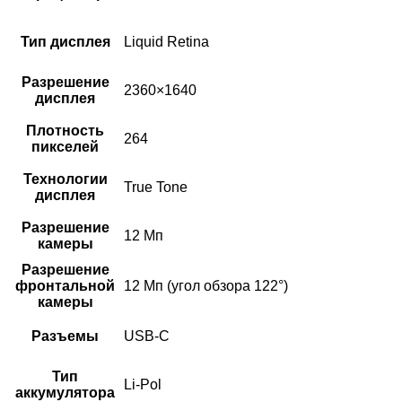
Тип дисплея
Liquid Retina
Разрешение
2360×1640
дисплея
Плотность
264
пикселей
Технологии
True Tone
дисплея
Разрешение
12 Мп
камеры
Разрешение
фронтальной
12 Мп (угол обзора 122°)
камеры
Разъемы
USB‑C
Тип
Li-Pol
аккумулятора