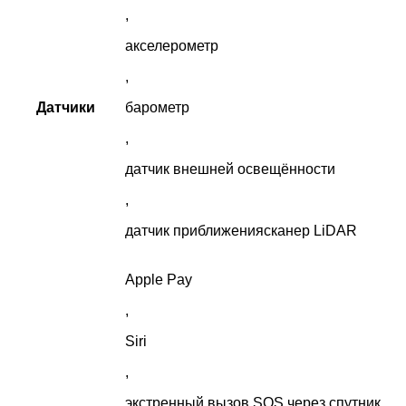
,
акселерометр
,
Датчики
барометр
,
датчик внешней освещённости
,
датчик приближениясканер LiDAR
Apple Pay
,
Siri
,
экстренный вызов SOS через спутник