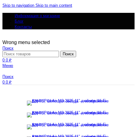
Skip to navigation
Skip to main content
Информация о магазине
Блог
Контакты
Wrong menu selected
Поиск
Поиск
0
0
₽
Меню
Поиск
0
0
₽