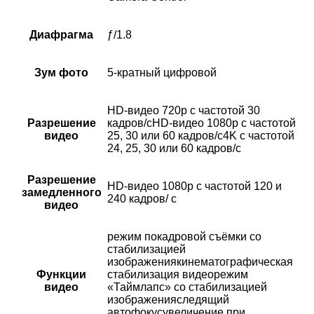
Диафрагма
ƒ/1.8
Зум фото
5-кратный цифровой
HD-видео 720p с частотой 30
Разрешение
кадров/сHD-видео 1080p с частотой
видео
25, 30 или 60 кадров/с4K с частотой
24, 25, 30 или 60 кадров/с
Разрешение
HD-видео 1080р с частотой 120 и
замедленного
240 кадров/ с
видео
режим покадровой съёмки со
стабилизацией
изображениякинематографическая
Функции
стабилизация видеорежим
видео
«Таймлапс» со стабили­зацией
изображенияследящий
автофокусувеличение при