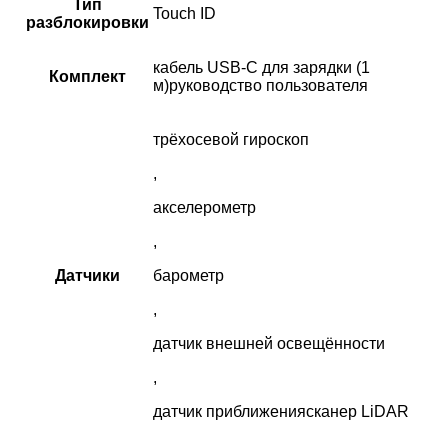
Тип
Touch ID
разблокировки
кабель USB‑C для зарядки (1
Комплект
м)руководство пользователя
трёхосевой гироскоп
,
акселерометр
,
Датчики
барометр
,
датчик внешней освещённости
,
датчик приближениясканер LiDAR