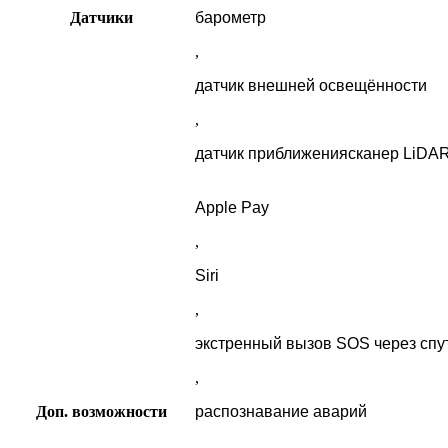
Датчики
барометр
,
датчик внешней освещённости
,
датчик приближениясканер LiDA
Apple Pay
,
Siri
,
экстренный вызов SOS через спу
,
Доп. возможности
распознавание аварий
,