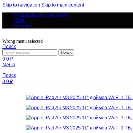
Skip to navigation
Skip to main content
Информация о магазине
Блог
Контакты
Wrong menu selected
Поиск
Поиск
0
0
₽
Меню
Поиск
0
0
₽